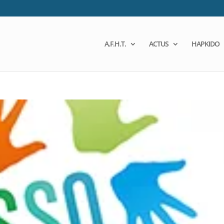
A.F.H.T.
ACTUS
HAPKIDO